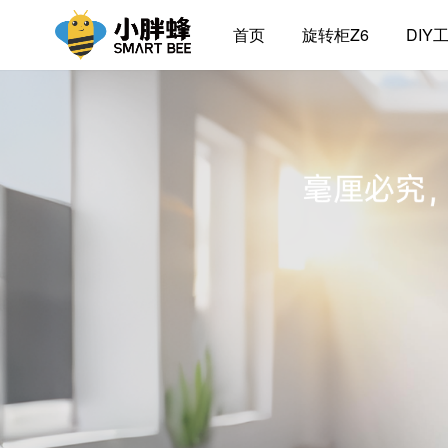
首页
旋转柜Z6
DIY